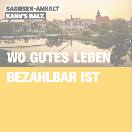
zum
Inhalt
WO­
GUTES­
LEBEN
BEZAHLBAR­
IST
Die Zahlen sprechen für sich: Laut einer aktuellen
Studie punktet Sachsen-Anhalt mit günstigen
Lebenshaltungskosten und überraschend hoher
Kaufkraft. Beste Kinderbetreuung, reiches
Kulturangebot und unberührte Natur machen das