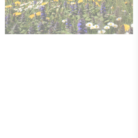
Besucherzentrum Arche Nebra in Wangen, © Arche Nebra
Kultur und Leben
Das Freizeitangebot in Sachsen-Anhalt ist
vielfältig und lebendig: Theater und Museen
werden häufiger besucht als in vielen
anderen Bundesländern. Zudem gibt es viel
Erholungsraum in der freien Natur, da
weniger Flächen durch Siedlungen oder
Verkehrsinfrastruktur verbraucht werden als
in anderen Teilen Deutschlands. Sachsen-
Anhalt verfügt außerdem über eine