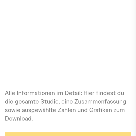
überdurchschnittlich hohe
Krankenhausbettendichte, und auch der
Breitbandausbau schreitet besonders
dynamisch voran.
Downloads
Alle Informationen im Detail: Hier findest du
die gesamte Studie, eine Zusammenfassung
sowie ausgewählte Zahlen und Grafiken zum
Download.