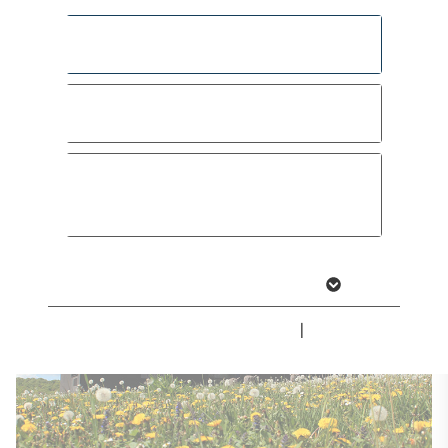
der Vermittlung mathematischer
Kompetenzen. Auch beim richtigen
Alle akzeptieren
Schreiben liegen die Schülerinnen und
Schüler in Sachsen-Anhalt über dem
Speichern & schließen
Bundesdurchschnitt.
Nur essenzielle Cookies
akzeptieren
Weitere Informationen anzeigen
Impressum
|
Datenschutz