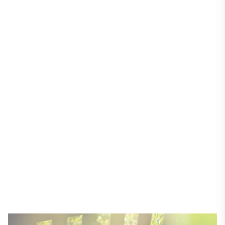
Mansfeld-Südharz mbH
Wohnen
In keinem anderen Bundesland ist das
Wohnen so günstig wie in Sachsen-Anhalt.
Auf den Quadratmeter gerechnet sind vor
allem Miet- und Eigentumswohnungen
deutschlandweit am preiswertesten. Auch
der Traum vom Eigenheim lässt sich in
Sachsen-Anhalt deutlich günstiger
verwirklichen als im Bundesdurchschnitt. So
liegen die Baulandpreise weit unter dem
gesamtdeutschen Niveau, und auch Ein- und
Zweifamilienhäuser sind hier besonders
erschwinglich.