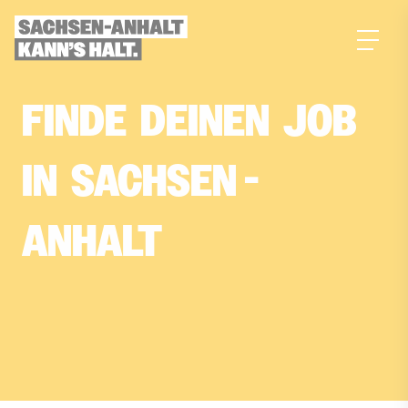
zum
Inhalt
FINDE­
DEINEN­
JOB­
IN­
SACHSEN
-
ANHALT
Dein Traumjob, gefunden mit KI-Power!
Erstelle jetzt dein Suchprofil in nur 4 Fragen
und finde deinen passenden Job in
Sachsen-Anhalt.