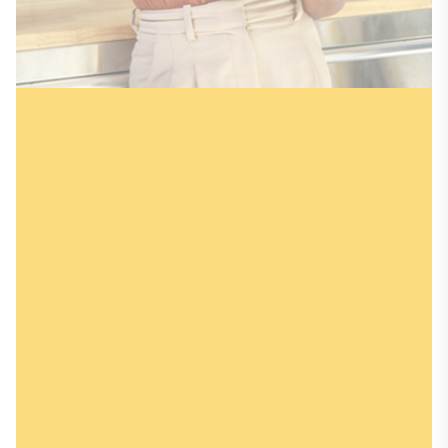
Du möchtest
persönlich beraten
werden?
Es gibt viele Anlaufstellen, die dich bei
der Jobsuche in Sachsen-Anhalt
unterstützen. Zum Beispiel die
Beraterinnen und Berater der Initiative
„Fachkraft im Fokus“.
Mehr erfahren