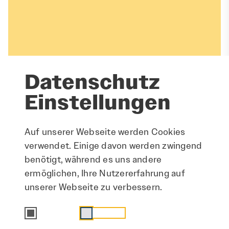
Dann finde jetzt deinen Traumjob in
Sachsen-Anhalt. Beantworte vier kurze
Fragen und unser Jobfinder zeigt dir auf
dich zugeschnittene Stellenangebote.
Datenschutz
Zum Jobfinder
Einstellungen
Auf unserer Webseite werden Cookies
verwendet. Einige davon werden zwingend
benötigt, während es uns andere
ermöglichen, Ihre Nutzererfahrung auf
unserer Webseite zu verbessern.
Alles, was sonst noch
wichtig ist
Essenziell
Statistik