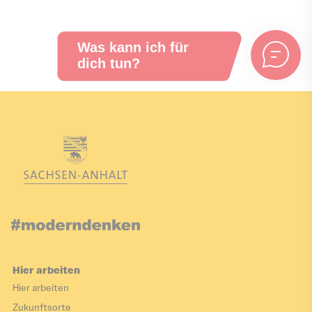
sich auf die Akquise von
Auszubildenden für
gewerblich-technische
Berufe. Die Partnerschaft
mit der Handwerkskammer
Magdeburg und der IHK
Magdeburg ermöglicht eine
gezielte Übertragung der
bewährten Methoden auf
das Handwerk und
technische Berufe, um den
steigenden
Fachkräftebedarf in diesen
Bereichen zu decken.
Hier arbeiten
Hier arbeiten
Hybride Studiengänge
Zukunftsorte