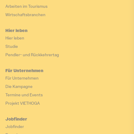
im MINT-Bereich:
Arbeiten im Tourismus
innovative Bildung für
Wirtschaftsbranchen
die Zukunft
Hier leben
Partner: Steinbeis-
Hier leben
Hochschule und Otto-von-
Studie
Guericke-Universität
Pendler- und Rückkehrertag
Magdeburg
Projektziel: Erhöhung der
Für Unternehmen
Absolventenzahlen in MINT-
Für Unternehmen
Studiengängen (Mathematik,
Die Kampagne
Informatik,
Termine und Events
Naturwissenschaften und
Projekt VIETHOGA
Technik) durch ein hybrides
Studienmodell, das
Jobfinder
Onlinekurse im Heimatland
Jobfinder
mit praktischen Phasen in