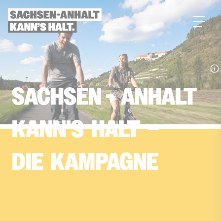
zum
Inhalt
SACHSEN
-
ANHALT
KANN’S­
HALT­
–
DIE­
KAMPAGNE
Du hast uns gefunden. Wie schön! Aber pst! Nicht
weitersagen ... Ach was! Doch, sag es allen. Jeder
soll wissen, dass Sachsen-Anhalt nicht nur ein