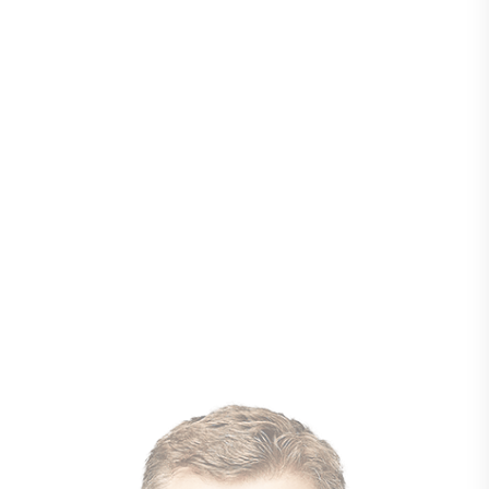
Lebensqualität perfekt verbinden kann. Ob
du von einem Eigenheim träumst, deine
Kinder auf hervorragende Schulen schicken
möchtest oder einfach mehr Natur und
Kultur erleben willst – Sachsen-Anhalt bietet
all das und noch mehr. Entdecke deine
Zukunft schon heute – denn Sachsen-Anhalt
kann’s halt!