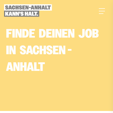
zum
Inhalt
FINDE­
DEINEN­
JOB­
IN­
SACHSEN
-
ANHALT
Dein Traumjob, gefunden mit KI-Power!
Erstelle jetzt dein Suchprofil in nur 4 Fragen
und finde deinen passenden Job in
Sachsen-Anhalt.