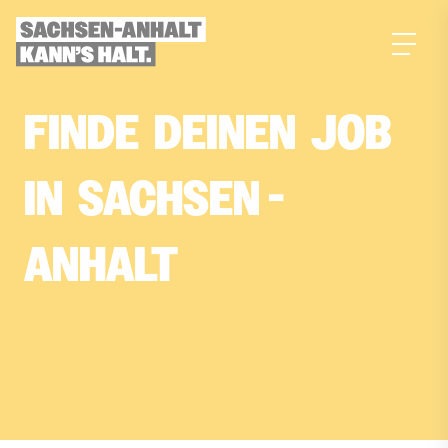
zum
Inhalt
FINDE­
DEINEN­
JOB­
IN­
SACHSEN
-
ANHALT
Dein Traumjob, gefunden mit KI-Power!
Erstelle jetzt dein Suchprofil in nur 4 Fragen
und finde deinen passenden Job in
Sachsen-Anhalt.