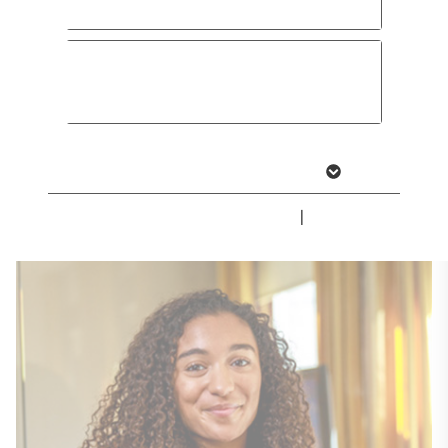
Speichern & schließen
1
2
3
4
...
698
Nur essenzielle Cookies
akzeptieren
Weitere Informationen anzeigen
Impressum
|
Datenschutz