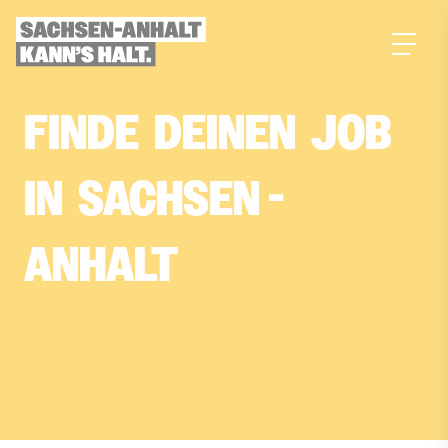
zum
Inhalt
FINDE­
DEINEN­
JOB­
IN­
SACHSEN
-
ANHALT
Dein Traumjob, gefunden mit KI-Power!
Erstelle jetzt dein Suchprofil in nur 4 Fragen
und finde deinen passenden Job in
Sachsen-Anhalt.