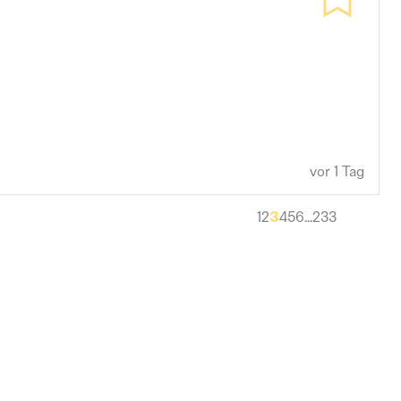
tlerer nichttechnischer Dienst)}
vor 1 Tag
3
1
2
4
5
6
...
233