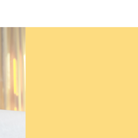
Du möchtest p
beraten werde
Es gibt viele Anlaufstellen, die di
Anhalt unterstützen. Zum Beispiel 
Initiative „Fachkraft im Fokus“.