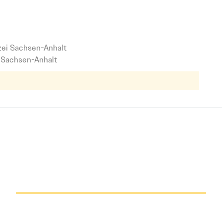
nhalt {Polizeivollzugsbeamter/-beamtin (mit
zei Sachsen-Anhalt
 Sachsen-Anhalt
ldung
Vollzeit
Ausbildung
Befristeter Vertrag
Vor Ort
Bildung
eit
Ausbildung
Befristeter Vertrag
Vor Ort
Bildung