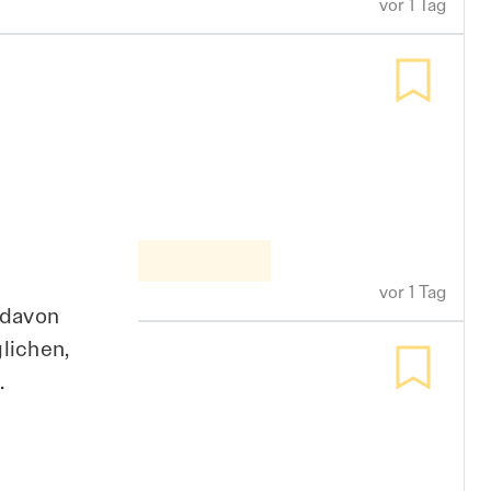
vor 1 Tag
ebiet Sachsen / Sachsen-Anhalt /
dlich
lzeit
Festanstellung
Hybrid
Bildung
Festanstellung
Hybrid
Bildung
vor 1 Tag
 davon
lichen,
.
d) {Veranstaltungskaufmann/-frau}