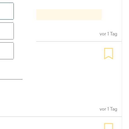
h
Health & Wellness
Leistungsgerechte Vergütu
Vollzeit
llness
Leistungsgerechte Vergütung
Vollzeit
vor 1 Tag
alrecht
atenschutz
vor 1 Tag