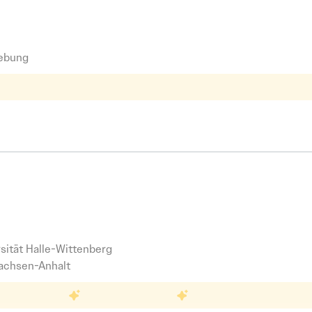
hniker:in (m/w/d) Fahrzeugwaschtechnik - A
ntage
ebung
Urlaub
Leistungsgerechte Vergütung
Vollzeit
Festanstellu
Vo
eistungsgerechte Vergütung
Vollzeit
Festanstellung
Vor Ort
rwesen
en Koordinatorin*Koordinatoren (m-w-d) „Chri
gin - evangelisch}
sität Halle-Wittenberg
Sachsen-Anhalt
ldung
30 Tage Urlaub
Familienfreundlich
Health & W
 Tage Urlaub
Familienfreundlich
Health & Wellness
Vollzei