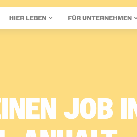
HIER LEBEN
FÜR UNTERNEHMEN
INEN­
JOB­
IN