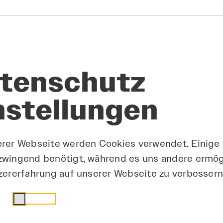
im Außendienst (m/w/d) für das Vertriebsg
tenschutz
 und Perspektive GmbH
nstellungen
halt, Thüringen
Flexible Arbeitszeitregelungen
Gewinnbeteiligung
Familienfreun
Vol
gelungen
Gewinnbeteiligung
Familienfreundlich
Vollzeit
erer Webseite werden Cookies verwendet. Einige
zwingend benötigt, während es uns andere ermög
zererfahrung auf unserer Webseite zu verbessern
tarbeiters Veranstaltungsmanagement (m-w-
ell
Statistik
sität Halle-Wittenberg