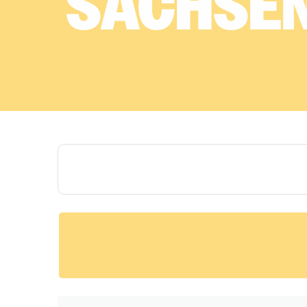
SACHSE
Dein Traumjob, gefunden mit KI-Power
in Sachsen-Anhalt.
Mit KI unterstützt