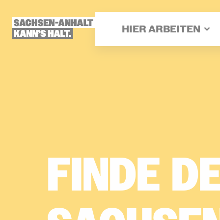
Direkt
zum
Inhalt
HIER ARBEITEN
FINDE­
DE