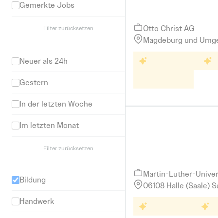
Installationstec
Gemerkte Jobs
bundesweite Mo
Otto Christ AG
Filter zurücksetzen
Magdeburg und Umg
Veröffentlichungsdatum
30 Tage 
Neuer als 24h
30 Tage Urlaub
L
Ingenieu
Ingenieurwesen
Gestern
In der letzten Woche
Im letzten Monat
Wissenschaftlich
Filter zurücksetzen
{Theologe/Theolo
Branche
Martin-Luther-Univer
Bildung
06108 Halle (Saale) 
Handwerk
Weiterbi
Weiterbildung
30