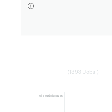
Zum ersten Mal hier? So funktioniert
Keine Lust auf endloses Filtern und unzäh
W
Portalen und Karriereseiten, speziell zu
unsere intelligente KI dann, was wirklich 
dich interessante Jobs kannst du dir für 
Sch
BILDUNG
Bra
(1393 Jobs )
Filter
Alle zurücksetzen
Gemerkte Jobs