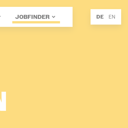
JOBFINDER
DE
EN
­