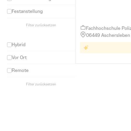
Werkstudent
Saalekreis
Polizei Sachsen-A
Festanstellung
Praktikum
Salzlandkreis
Filter zurücksetzen
Fachhochschule Poli
Arbeitsort
06449 Aschersleben
Hybrid
Weiterbi
Weiterbildung
Vollz
Vor Ort
Remote
Filter zurücksetzen