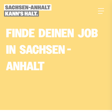
zum
Inhalt
FINDE­
DEINEN­
JOB­
IN­
SACHSEN
-
ANHALT
Dein Traumjob, gefunden mit KI-Power!
Erstelle jetzt dein Suchprofil in nur 4 Fragen
und finde deinen passenden Job in
Sachsen-Anhalt.