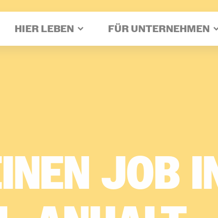
HIER LEBEN
FÜR UNTERNEHMEN
INEN­
JOB­
IN