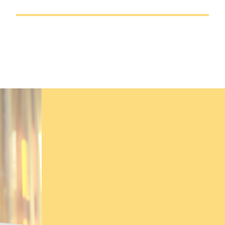
Du möchtest p
beraten werde
Es gibt viele Anlaufstellen, die di
Anhalt unterstützen. Zum Beispiel 
Initiative „Fachkraft im Fokus“.