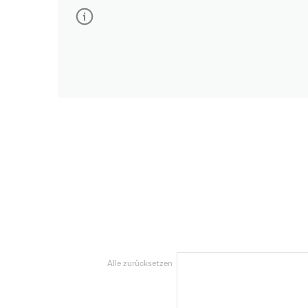
Zum ersten Mal hier? So funktioniert
Keine Lust auf endloses Filtern und unzäh
W
Portalen und Karriereseiten, speziell zu
unsere intelligente KI dann, was wirklich 
dich interessante Jobs kannst du dir für 
Sch
KUNDENSERVIC
Bra
Filter
Alle zurücksetzen
Gemerkte Jobs