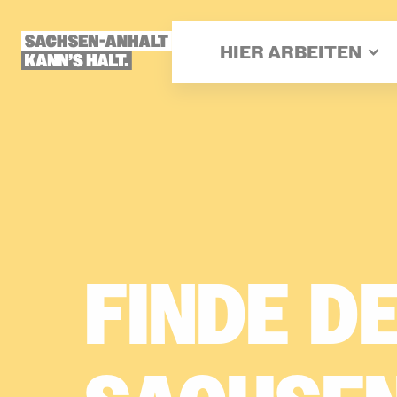
Direkt
zum
Inhalt
HIER ARBEITEN
FINDE­
DE