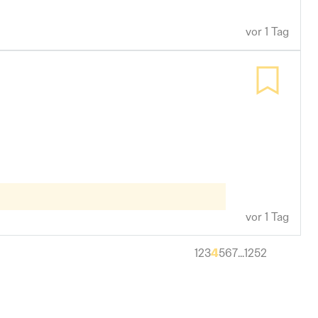
vor 1 Tag
nstellung
Vor Ort
Kundenservice
Vertrieb und Verkauf
or Ort
Kundenservice
Vertrieb und Verkauf
vor 1 Tag
4
1
2
3
5
6
7
...
1252