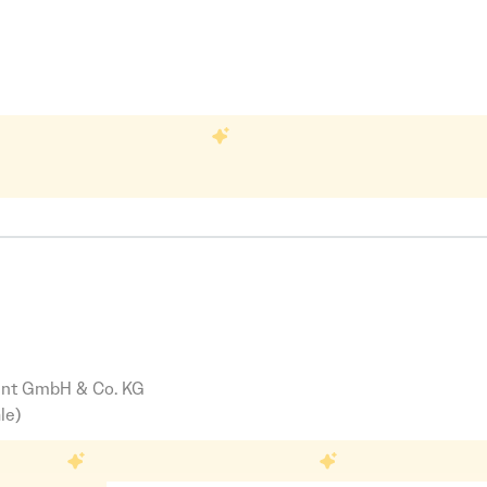
m/w/d) Teilzeit in Zeitz & Weißenfels
gen
Leistungsgerechte Vergütung
Gestellte A
T
istungsgerechte Vergütung
Gestellte Arbeitskleidung
Teilzeit
Buchhaltung
Ingenieurwesen
Kundenservice
Management
M
g
Ingenieurwesen
Kundenservice
Management
Marketing
er (m/w/d)
nt GmbH & Co. KG
le)
Unbefristete Arbeitsverträge
Leistungsgerechte Vergütu
Gew
rträge
Leistungsgerechte Vergütung
Gewinnbeteiligung