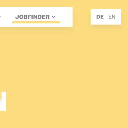
JOBFINDER
DE
EN
­