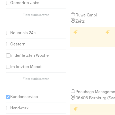
Reinigungskraft (
Gemerkte Jobs
Ruwe GmbH
Filter zurücksetzen
Zeitz
Veröffentlichungsdatum
Firmenwa
Firmenwagen
Le
Neuer als 24h
Beratung
Beratung
Buchhaltun
Gestern
In der letzten Woche
Im letzten Monat
Kfz-Mechatronik
Filter zurücksetzen
Branche
Pneuhage Manageme
Kundenservice
06406 Bernburg (Saa
Handwerk
Unbefristete Arbeitsve