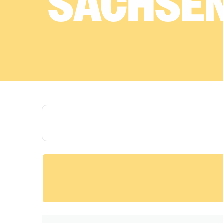
SACHSE
Dein Traumjob, gefunden mit KI-Power
in Sachsen-Anhalt.
Mit KI unterstützt