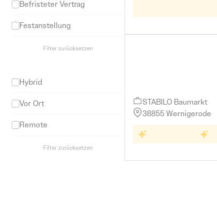
Befristeter Vertrag
Ingenieu
Werkstudent
Ingenieurwesen
Kunde
Saalekreis
Festanstellung
Praktikum
Salzlandkreis
Filter zurücksetzen
Arbeitsort
Kassierer (m/w/d)
Hybrid
STABILO Baumarkt
Vor Ort
38855 Wernigerode
Remote
Weiterbi
Weiterbildung
Be
Filter zurücksetzen