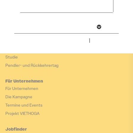
Hier arbeiten
akzeptieren
Zukunftsorte
Arbeiten im Tourismus
Wirtschaftsbranchen
Weitere Informationen anzeigen
Impressum
|
Datenschutz
Hier leben
Hier leben
Studie
Pendler- und Rückkehrertag
Für Unternehmen
Für Unternehmen
Die Kampagne
Termine und Events
Projekt VIETHOGA
Jobfinder