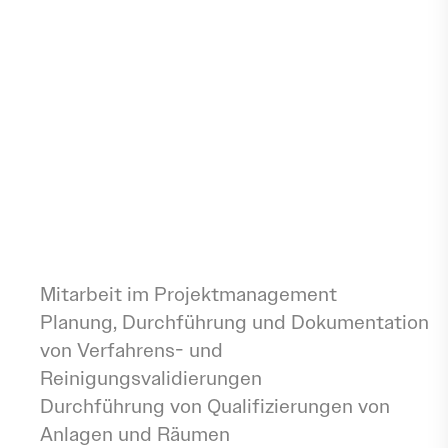
Ilsenburg erwartet Sie! Nutzen Sie die
Chance auf eine abwechslungsreiche
Tätigkeit in einem modernen Arbeitsumfeld
mit flexiblen Arbeitszeiten und einem
freundlichen Betriebsklima. Sie bringen ein
abgeschlossenes naturwissenschaftliches
Studium und erste Erfahrungen in der
Pharmaindustrie mit? Dann freuen wir uns
auf Ihre Bewerbung!
Aufgaben
Mitarbeit im Projektmanagement
Planung, Durchführung und Dokumentation
von Verfahrens- und
Reinigungsvalidierungen
Durchführung von Qualifizierungen von
Anlagen und Räumen