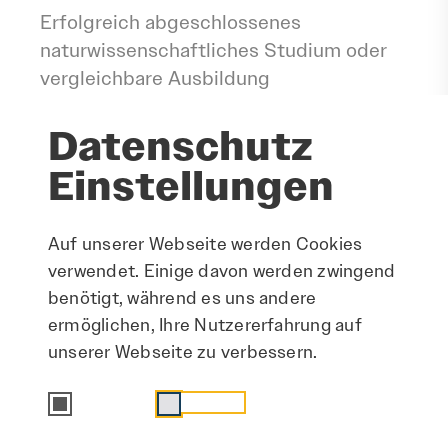
Erfolgreich abgeschlossenes
naturwissenschaftliches Studium oder
vergleichbare Ausbildung
Erste Berufserfahrung in vergleichbarer
Datenschutz
Funktion innerhalb der Pharmaindustrie
Erfahrungen im GMP-Umfeld
Einstellungen
Sehr gute Deutsch- und
Englischkenntnisse in Wort und Schrift
Auf unserer Webseite werden Cookies
Gute MS-Office-Kenntnisse, insbesondere
verwendet. Einige davon werden zwingend
in Excel und Word
benötigt, während es uns andere
Fähigkeiten im Projektmanagement und
ermöglichen, Ihre Nutzererfahrung auf
der Durchführung von Validierungen und
unserer Webseite zu verbessern.
Qualifizierungen
Teamfähigkeit und Eigeninitiative
Essenziell
Statistik
Sorgfältige Arbeitsweise und
Abweichungsmanagement