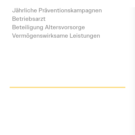
Fitness-Zuschuss
Jährliche Präventionskampagnen
Betriebsarzt
Beteiligung Altersvorsorge
Vermögenswirksame Leistungen
Kontakt
Tel:
00493913003080
Email:
stork-info@stork-umwelt.de
Ist dir ein Fehler
aufgefallen?