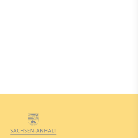
Teile uns mit, was nicht funktioniert hat,
damit wir es schnell beheben können. Sende
fachkraefte(at)img-
eine E-Mail an
sachsen-anhalt.de