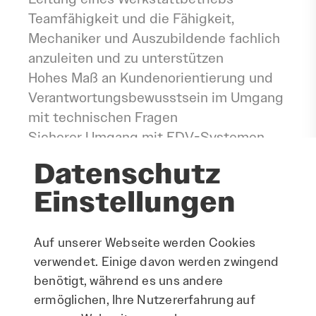
Teamfähigkeit und die Fähigkeit,
Mechaniker und Auszubildende fachlich
anzuleiten und zu unterstützen
Hohes Maß an Kundenorientierung und
Verantwortungsbewusstsein im Umgang
mit technischen Fragen
Sicherer Umgang mit EDV-Systemen,
insbesondere Werkstattsoftware zur
Datenschutz
Unterstützung von Arbeitsprozessen
Einstellungen
Kenntnis über die Einhaltung von Qualitäts-
und Sicherheitsstandards in der Werkstatt
Fähigkeit zur Erstellung von
Auf unserer Webseite werden Cookies
Kostenvoranschlägen und zur
verwendet. Einige davon werden zwingend
Rechnungsprüfung
benötigt, während es uns andere
Erfahrungen in der Mitarbeit bei der
ermöglichen, Ihre Nutzererfahrung auf
Ersatzteilbeschaffung und Lagerhaltung