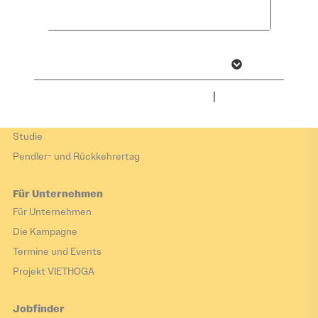
Hier arbeiten
akzeptieren
Zukunftsorte
Arbeiten im Tourismus
Wirtschaftsbranchen
Weitere Informationen anzeigen
Impressum
|
Datenschutz
Hier leben
Hier leben
Studie
Pendler- und Rückkehrertag
Für Unternehmen
Für Unternehmen
Die Kampagne
Termine und Events
Projekt VIETHOGA
Jobfinder