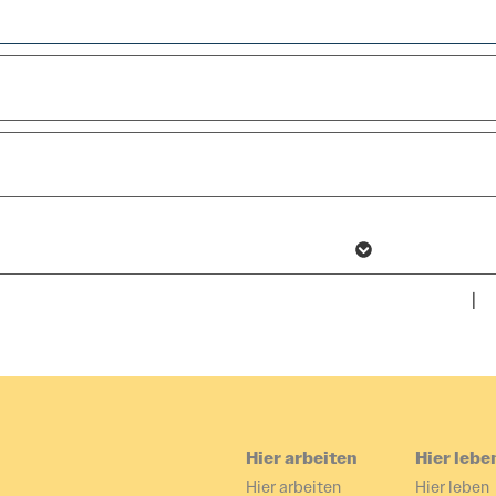
er aufgefallen?
Alle akzeptieren
t hat, damit wir es schnell beheben können. Se
Speichern & schließen
halt.de
Nur essenzielle Cookies akzeptieren
Weitere Informationen anzeigen
Impressum
|
D
Hier arbeiten
Hier lebe
Hier arbeiten
Hier leben