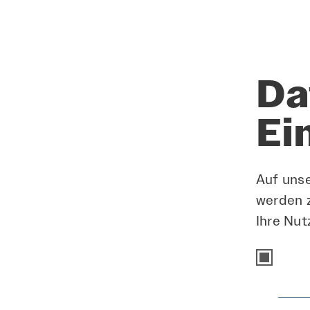
ÜBER DIESEN J
Da
Aufgaben
Anforderungen
Ei
Benefits
Auf uns
werden 
Ihre Nut
Essenzi