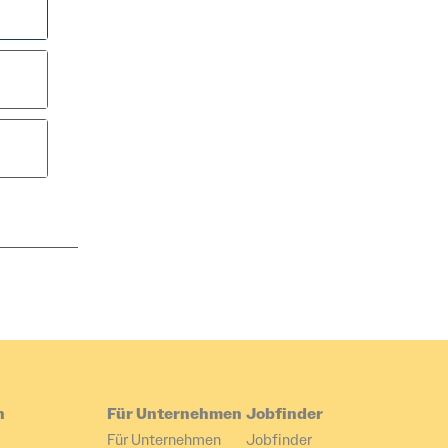
nde eine E-Mail an
atenschutz
n
Für Unternehmen
Jobfinder
Für Unternehmen
Jobfinder