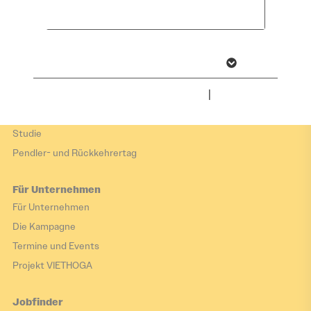
Hier arbeiten
akzeptieren
Zukunftsorte
Arbeiten im Tourismus
Wirtschaftsbranchen
Weitere Informationen anzeigen
Impressum
|
Datenschutz
Hier leben
Hier leben
Studie
Pendler- und Rückkehrertag
Für Unternehmen
Für Unternehmen
Die Kampagne
Termine und Events
Projekt VIETHOGA
Jobfinder