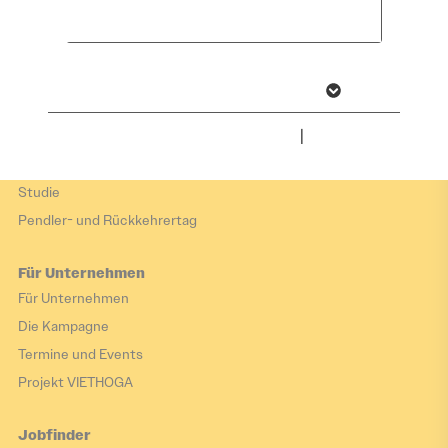
Hier arbeiten
akzeptieren
Zukunftsorte
Arbeiten im Tourismus
Wirtschaftsbranchen
Weitere Informationen anzeigen
Impressum
|
Datenschutz
Hier leben
Hier leben
Studie
Pendler- und Rückkehrertag
Für Unternehmen
Für Unternehmen
Die Kampagne
Termine und Events
Projekt VIETHOGA
Jobfinder