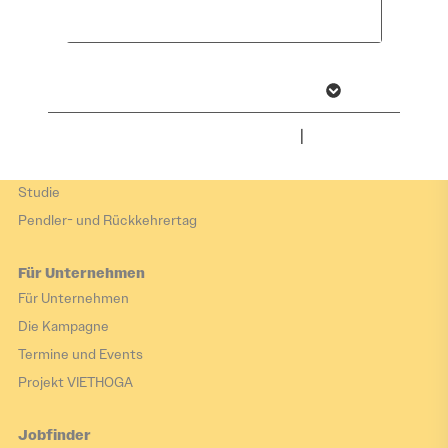
Hier arbeiten
akzeptieren
Zukunftsorte
Arbeiten im Tourismus
Wirtschaftsbranchen
Weitere Informationen anzeigen
Impressum
|
Datenschutz
Hier leben
Hier leben
Studie
Pendler- und Rückkehrertag
Für Unternehmen
Für Unternehmen
Die Kampagne
Termine und Events
Projekt VIETHOGA
Jobfinder